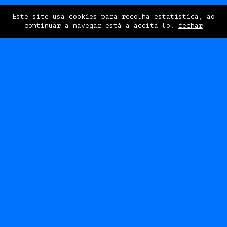
Este site usa cookies para recolha estatística, ao
continuar a navegar está a aceitá-lo.
fechar