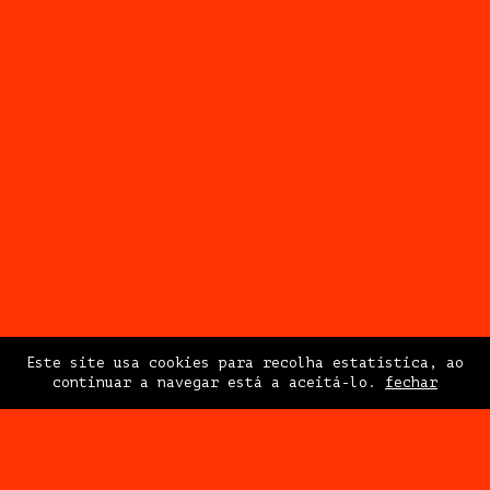
Este site usa cookies para recolha estatística, ao
continuar a navegar está a aceitá-lo.
fechar